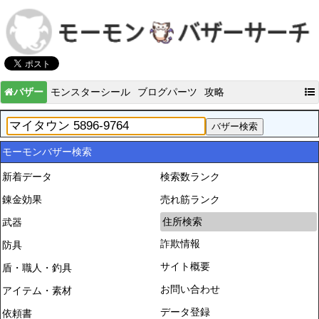
バザー
モンスターシール
ブログパーツ
攻略
モーモンバザー検索
新着データ
検索数ランク
錬金効果
売れ筋ランク
住所検索
武器
詐欺情報
防具
サイト概要
盾・職人・釣具
お問い合わせ
アイテム・素材
データ登録
依頼書