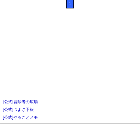
1
[公式]冒険者の広場
[公式]つよさ予報
[公式]やることメモ