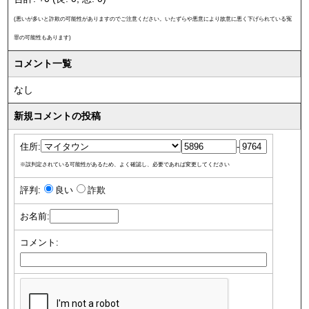
(悪いが多いと詐欺の可能性がありますのでご注意ください。いたずらや悪意により故意に悪く下げられている冤
罪の可能性もあります)
コメント一覧
なし
新規コメントの投稿
住所:
-
※誤判定されている可能性があるため、よく確認し、必要であれば変更してください
評判:
良い
詐欺
お名前:
コメント: