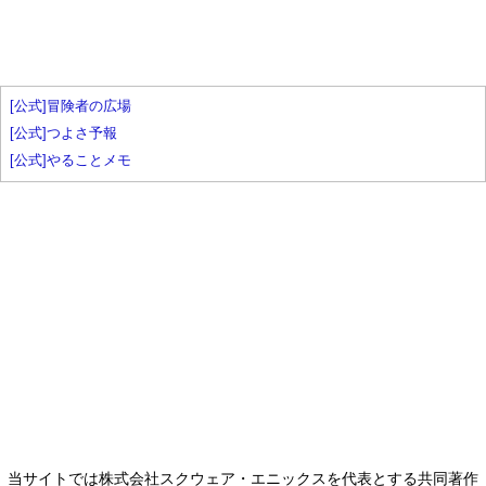
[公式]冒険者の広場
[公式]つよさ予報
[公式]やることメモ
当サイトでは株式会社スクウェア・エニックスを代表とする共同著作