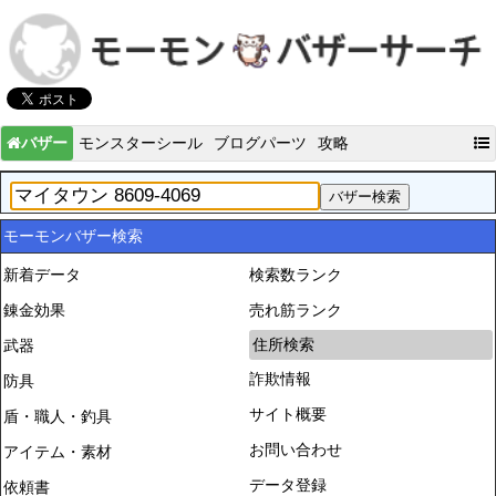
バザー
モンスターシール
ブログパーツ
攻略
モーモンバザー検索
新着データ
検索数ランク
錬金効果
売れ筋ランク
住所検索
武器
詐欺情報
防具
サイト概要
盾・職人・釣具
お問い合わせ
アイテム・素材
データ登録
依頼書