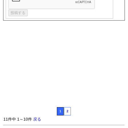
1
2
11件中 1～10件
戻る