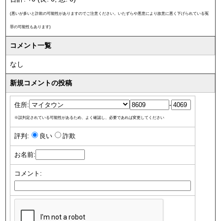
(悪いが多いと詐欺の可能性がありますのでご注意ください。いたずらや悪意により故意に悪く下げられている冤
罪の可能性もあります)
コメント一覧
なし
新規コメントの投稿
住所:
-
※誤判定されている可能性があるため、よく確認し、必要であれば変更してください
評判:
良い
詐欺
お名前:
コメント: