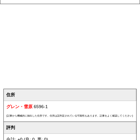
住所
グレン・雪原
6596-1
(記事から機械的に抽出した住所です。住所は誤判定されている可能性もあります。記事をよく確認してください)
評判
合計: +0 (良: 0, 悪: 0)