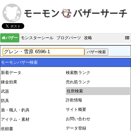
バザー
モンスターシール
ブログパーツ
攻略
モーモンバザー検索
新着データ
検索数ランク
錬金効果
売れ筋ランク
住所検索
武器
詐欺情報
防具
サイト概要
盾・職人・釣具
お問い合わせ
アイテム・素材
データ登録
依頼書