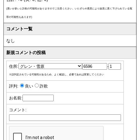
(悪いが多いと詐欺の可能性がありますのでご注意ください。いたずらや悪意により故意に悪く下げられている冤
罪の可能性もあります)
コメント一覧
なし
新規コメントの投稿
住所:
-
※誤判定されている可能性があるため、よく確認し、必要であれば変更してください
評判:
良い
詐欺
お名前:
コメント: