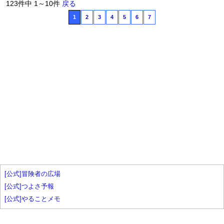
123件中 1～10件
戻る
1
2
3
4
5
6
7
[公式]冒険者の広場
[公式]つよさ予報
[公式]やることメモ