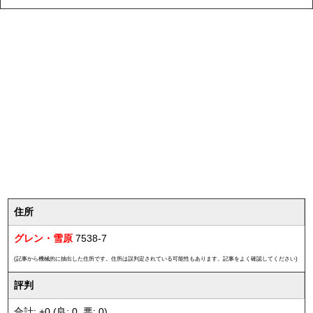
住所
グレン・雪原
7538-7
(記事から機械的に抽出した住所です。住所は誤判定されている可能性もあります。記事をよく確認してください)
評判
合計: +0 (良: 0, 悪: 0)