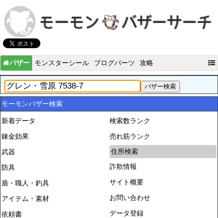
バザー
モンスターシール
ブログパーツ
攻略
モーモンバザー検索
新着データ
検索数ランク
錬金効果
売れ筋ランク
住所検索
武器
詐欺情報
防具
サイト概要
盾・職人・釣具
お問い合わせ
アイテム・素材
データ登録
依頼書