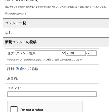
(悪いが多いと詐欺の可能性がありますのでご注意ください。いたずらや悪意により故意に悪く下げられている冤
罪の可能性もあります)
コメント一覧
なし
新規コメントの投稿
住所:
-
※誤判定されている可能性があるため、よく確認し、必要であれば変更してください
評判:
良い
詐欺
お名前:
コメント: