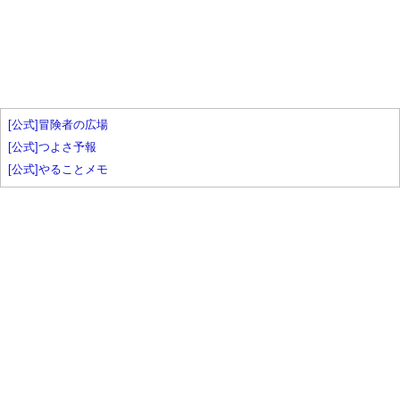
[公式]冒険者の広場
[公式]つよさ予報
[公式]やることメモ