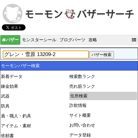
バザー
モンスターシール
ブログパーツ
攻略
モーモンバザー検索
新着データ
検索数ランク
錬金効果
売れ筋ランク
住所検索
武器
詐欺情報
防具
サイト概要
盾・職人・釣具
お問い合わせ
アイテム・素材
データ登録
依頼書