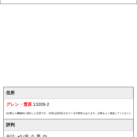
住所
グレン・雪原
13209-2
(記事から機械的に抽出した住所です。住所は誤判定されている可能性もあります。記事をよく確認してください)
評判
合計: +0 (良: 0, 悪: 0)