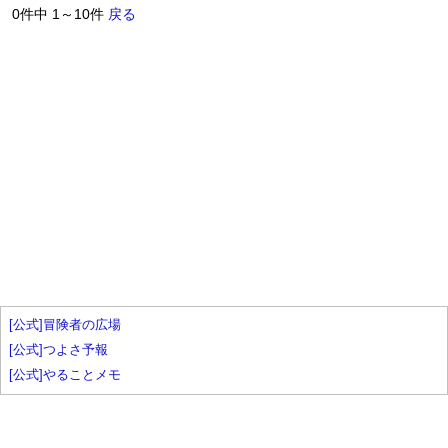
0件中 1～10件
戻る
[公式]冒険者の広場
[公式]つよさ予報
[公式]やることメモ