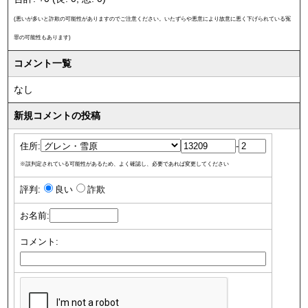
(悪いが多いと詐欺の可能性がありますのでご注意ください。いたずらや悪意により故意に悪く下げられている冤
罪の可能性もあります)
コメント一覧
なし
新規コメントの投稿
住所:
-
※誤判定されている可能性があるため、よく確認し、必要であれば変更してください
評判:
良い
詐欺
お名前:
コメント: