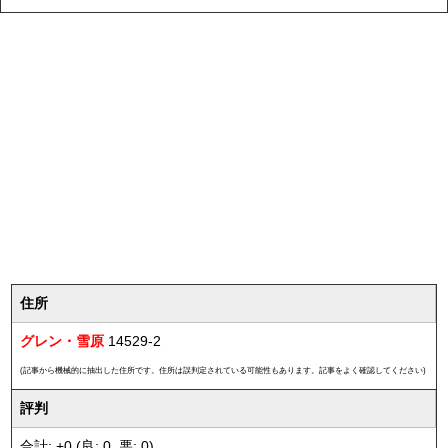
住所
グレン・雪原
14529-2
(記事から機械的に抽出した住所です。住所は誤判定されている可能性もあります。記事をよく確認してください)
評判
合計: +0 (良: 0, 悪: 0)