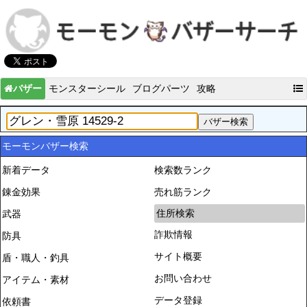
バザー
モンスターシール
ブログパーツ
攻略
モーモンバザー検索
新着データ
検索数ランク
錬金効果
売れ筋ランク
住所検索
武器
詐欺情報
防具
サイト概要
盾・職人・釣具
お問い合わせ
アイテム・素材
データ登録
依頼書