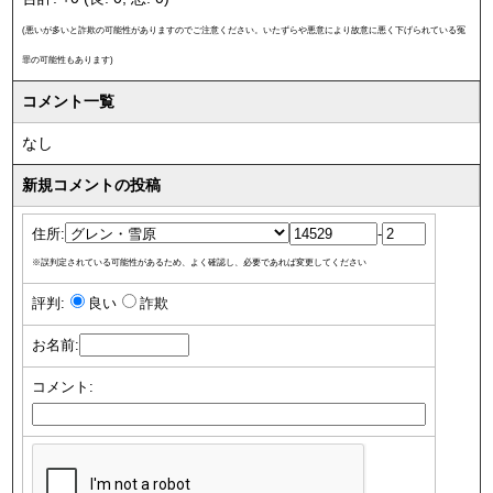
(悪いが多いと詐欺の可能性がありますのでご注意ください。いたずらや悪意により故意に悪く下げられている冤
罪の可能性もあります)
コメント一覧
なし
新規コメントの投稿
住所:
-
※誤判定されている可能性があるため、よく確認し、必要であれば変更してください
評判:
良い
詐欺
お名前:
コメント: