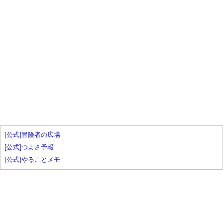
[公式]冒険者の広場
[公式]つよさ予報
[公式]やることメモ