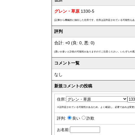
グレン・草原
1330-5
(記事から機械的に抽出した住所です。住所は誤判定されている可能性もあ
評判
合計: +0 (良: 0, 悪: 0)
(悪いが多いと詐欺の可能性がありますのでご注意ください。いたずらや悪
コメント一覧
なし
新規コメントの投稿
住所:
※誤判定されている可能性があるため、よく確認し、必要であれば変更
評判:
良い
詐欺
お名前: