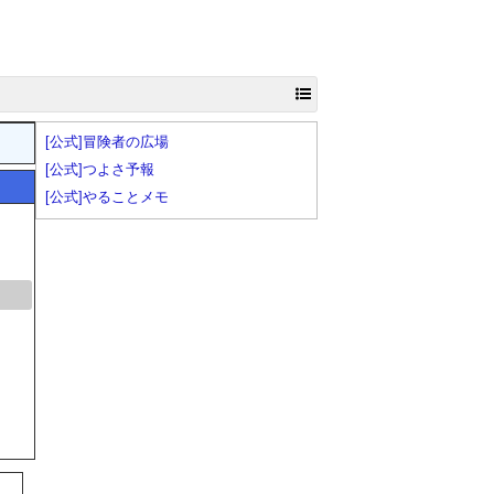
[公式]冒険者の広場
[公式]つよさ予報
[公式]やることメモ