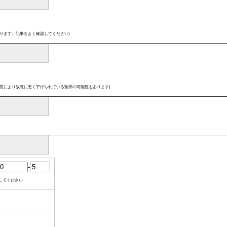
ります。記事をよく確認してください)
意により故意に悪く下げられている冤罪の可能性もあります)
-
してください