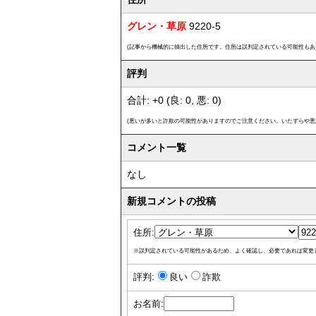
グレン・草原
9220-5
(記事から機械的に抽出した住所です。住所は誤判定されている可能性もあ
評判
合計: +0 (良: 0, 悪: 0)
(悪いが多いと詐欺の可能性がありますのでご注意ください。いたずらや悪
コメント一覧
なし
新規コメントの投稿
住所:
※誤判定されている可能性があるため、よく確認し、必要であれば変更
評判:
良い
詐欺
お名前: