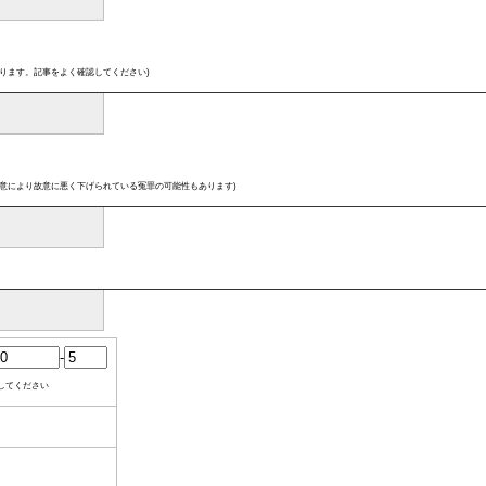
ります。記事をよく確認してください)
意により故意に悪く下げられている冤罪の可能性もあります)
-
してください