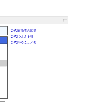
[公式]冒険者の広場
[公式]つよさ予報
[公式]やることメモ