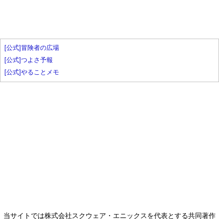
[公式]冒険者の広場
[公式]つよさ予報
[公式]やることメモ
当サイトでは株式会社スクウェア・エニックスを代表とする共同著作