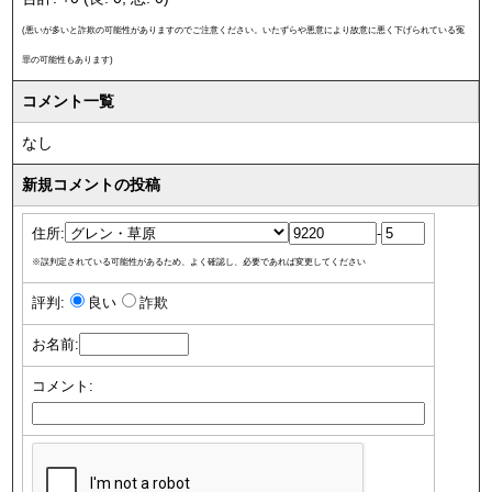
(悪いが多いと詐欺の可能性がありますのでご注意ください。いたずらや悪意により故意に悪く下げられている冤
罪の可能性もあります)
コメント一覧
なし
新規コメントの投稿
住所:
-
※誤判定されている可能性があるため、よく確認し、必要であれば変更してください
評判:
良い
詐欺
お名前:
コメント: