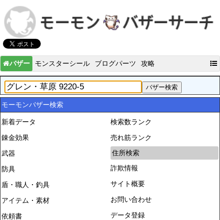
バザー
モンスターシール
ブログパーツ
攻略
モーモンバザー検索
新着データ
検索数ランク
錬金効果
売れ筋ランク
住所検索
武器
詐欺情報
防具
サイト概要
盾・職人・釣具
お問い合わせ
アイテム・素材
データ登録
依頼書