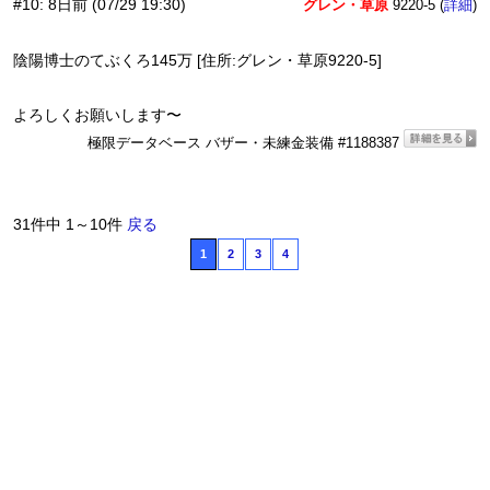
#10
:
8日前
(07/29 19:30)
グレン・草原
9220-5 (
)
詳細
陰陽博士のてぶくろ145万 [住所:グレン・草原9220-5]
よろしくお願いします〜
極限データベース バザー・未練金装備 #1188387
31件中 1～10件
戻る
1
2
3
4