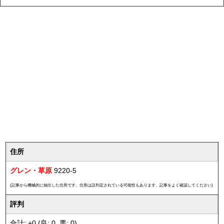
住所
グレン・草原
9220-5
(記事から機械的に抽出した住所です。住所は誤判定されている可能性もあります。記事をよく確認してください)
評判
合計: +0 (良: 0, 悪: 0)