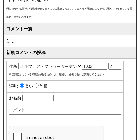
(悪いが多いと詐欺の可能性がありますのでご注意ください。いたずらや悪意により故意に悪く下げられている冤
罪の可能性もあります)
コメント一覧
なし
新規コメントの投稿
住所:
-
※誤判定されている可能性があるため、よく確認し、必要であれば変更してください
評判:
良い
詐欺
お名前:
コメント: