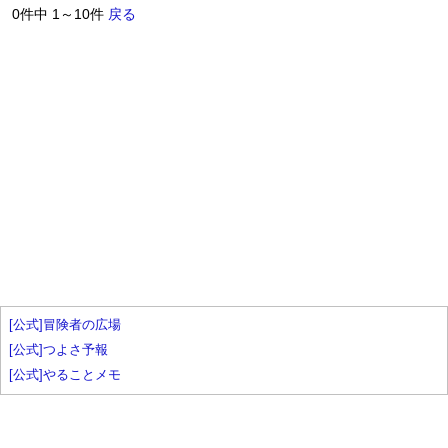
0件中 1～10件
戻る
[公式]冒険者の広場
[公式]つよさ予報
[公式]やることメモ