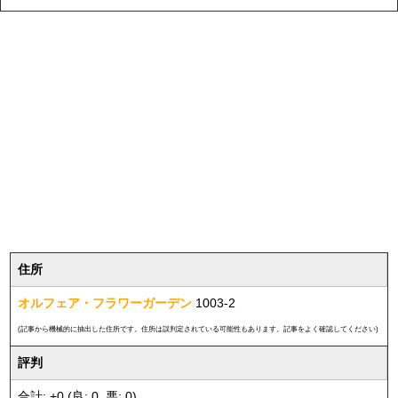
住所
オルフェア・フラワーガーデン
1003-2
(記事から機械的に抽出した住所です。住所は誤判定されている可能性もあります。記事をよく確認してください)
評判
合計: +0 (良: 0, 悪: 0)