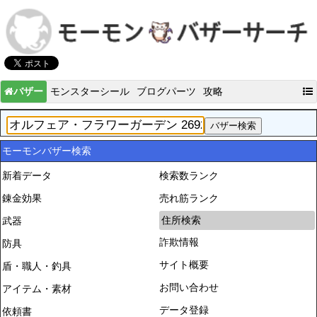
バザー
モンスターシール
ブログパーツ
攻略
モーモンバザー検索
新着データ
検索数ランク
錬金効果
売れ筋ランク
住所検索
武器
詐欺情報
防具
サイト概要
盾・職人・釣具
お問い合わせ
アイテム・素材
データ登録
依頼書