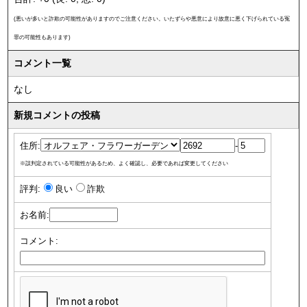
(悪いが多いと詐欺の可能性がありますのでご注意ください。いたずらや悪意により故意に悪く下げられている冤
罪の可能性もあります)
コメント一覧
なし
新規コメントの投稿
住所:
-
※誤判定されている可能性があるため、よく確認し、必要であれば変更してください
評判:
良い
詐欺
お名前:
コメント: