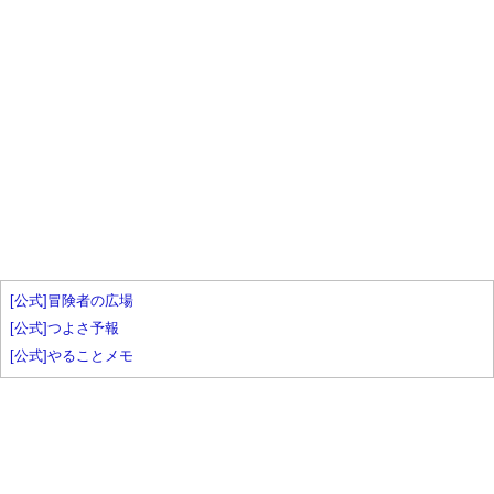
[公式]冒険者の広場
[公式]つよさ予報
[公式]やることメモ