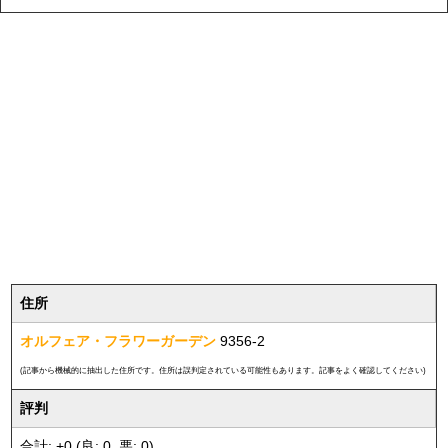
住所
オルフェア・フラワーガーデン
9356-2
(記事から機械的に抽出した住所です。住所は誤判定されている可能性もあります。記事をよく確認してください)
評判
合計: +0 (良: 0, 悪: 0)