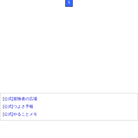
1
[公式]冒険者の広場
[公式]つよさ予報
[公式]やることメモ