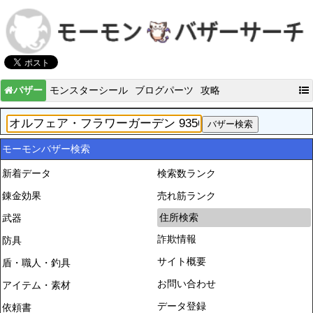
バザー
モンスターシール
ブログパーツ
攻略
モーモンバザー検索
新着データ
検索数ランク
錬金効果
売れ筋ランク
住所検索
武器
詐欺情報
防具
サイト概要
盾・職人・釣具
お問い合わせ
アイテム・素材
データ登録
依頼書