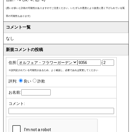
(悪いが多いと詐欺の可能性がありますのでご注意ください。いたずらや悪意により故意に悪く下げられている冤
罪の可能性もあります)
コメント一覧
なし
新規コメントの投稿
住所:
-
※誤判定されている可能性があるため、よく確認し、必要であれば変更してください
評判:
良い
詐欺
お名前:
コメント: