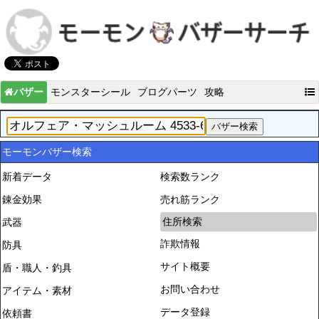
バザー
モンスターシール
ブログパーツ
攻略
モーモンバザー検索
新着データ
検索数ランク
錬金効果
売れ筋ランク
住所検索
武器
詐欺情報
防具
サイト概要
盾・職人・釣具
お問い合わせ
アイテム・素材
データ登録
依頼書