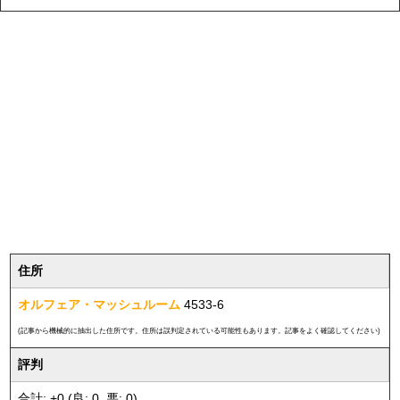
住所
オルフェア・マッシュルーム
4533-6
(記事から機械的に抽出した住所です。住所は誤判定されている可能性もあります。記事をよく確認してください)
評判
合計: +0 (良: 0, 悪: 0)