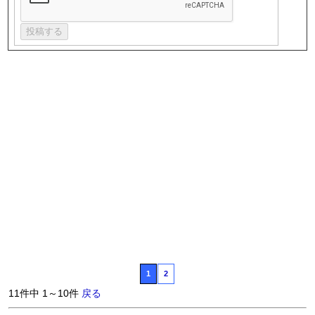
1
2
11件中 1～10件
戻る