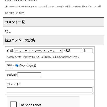
(悪いが多いと詐欺の可能性がありますのでご注意ください。いたずらや悪意により故意に悪く下げられている冤
罪の可能性もあります)
コメント一覧
なし
新規コメントの投稿
住所:
-
※誤判定されている可能性があるため、よく確認し、必要であれば変更してください
評判:
良い
詐欺
お名前:
コメント: