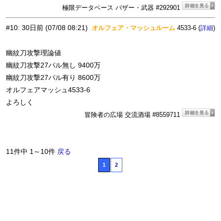
極限データベース バザー・武器 #292901
#10
:
30日前
(07/08 08:21)
オルフェア・マッシュルーム
4533-6 (
)
詳細
幽紋刀攻撃理論値
幽紋刀攻撃27パル無し 9400万
幽紋刀攻撃27パル有り 8600万
オルフェアマッシュ4533-6
よろしく
冒険者の広場 交流酒場 #8559711
11件中 1～10件
戻る
1
2