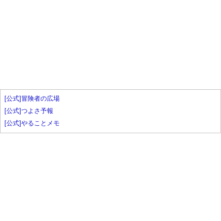
[公式]冒険者の広場
[公式]つよさ予報
[公式]やることメモ