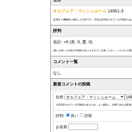
オルフェア・マッシュルーム
14951-3
(記事から機械的に抽出した住所です。住所は誤判定されている可能性もあ
評判
合計: +0 (良: 0, 悪: 0)
(悪いが多いと詐欺の可能性がありますのでご注意ください。いたずらや悪
コメント一覧
なし
新規コメントの投稿
住所:
※誤判定されている可能性があるため、よく確認し、必要であれば変更
評判:
良い
詐欺
お名前: