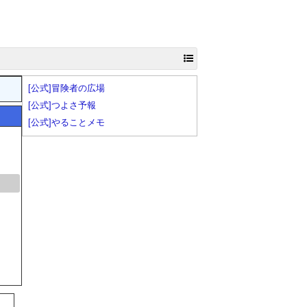
[公式]冒険者の広場
[公式]つよさ予報
[公式]やることメモ