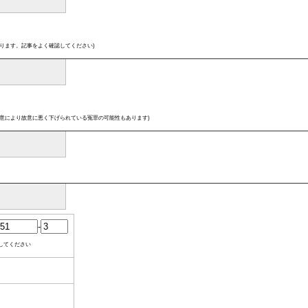
ります。記事をよく確認してください)
意により故意に悪く下げられている冤罪の可能性もあります)
-
してください