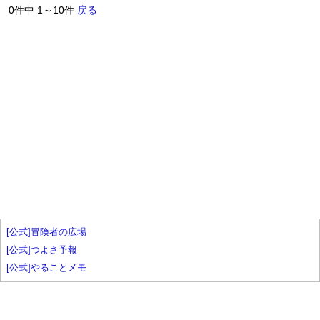
0件中 1～10件
戻る
[公式]冒険者の広場
[公式]つよさ予報
[公式]やることメモ