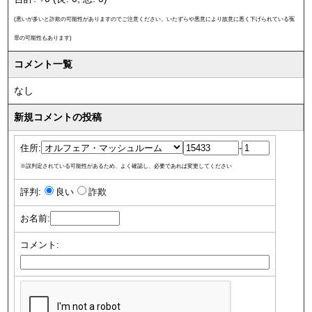
(悪いが多いと詐欺の可能性がありますのでご注意ください。いたずらや悪意により故意に悪く下げられている冤
罪の可能性もあります)
コメント一覧
なし
新規コメントの投稿
住所:
-
※誤判定されている可能性があるため、よく確認し、必要であれば変更してください
評判:
良い
詐欺
お名前:
コメント: