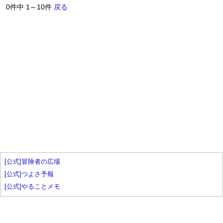
0件中 1～10件
戻る
[公式]冒険者の広場
[公式]つよさ予報
[公式]やることメモ