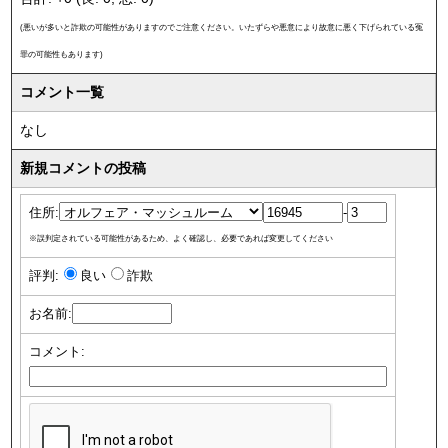
(悪いが多いと詐欺の可能性がありますのでご注意ください。いたずらや悪意により故意に悪く下げられている冤
罪の可能性もあります)
コメント一覧
なし
新規コメントの投稿
住所:
-
※誤判定されている可能性があるため、よく確認し、必要であれば変更してください
評判:
良い
詐欺
お名前:
コメント: