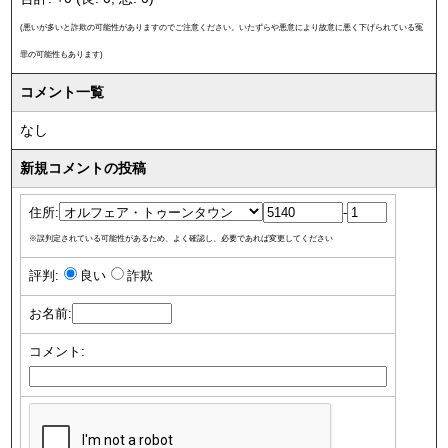
(悪いが多いと詐欺の可能性がありますのでご注意ください。いたずらや悪意により故意に悪く下げられている冤
罪の可能性もあります)
コメント一覧
なし
新規コメントの投稿
住所:
-
※誤判定されている可能性があるため、よく確認し、必要であれば変更してください
評判:
良い
詐欺
お名前:
コメント: