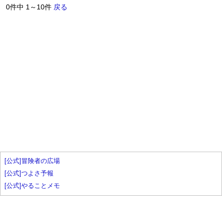
0件中 1～10件
戻る
[公式]冒険者の広場
[公式]つよさ予報
[公式]やることメモ