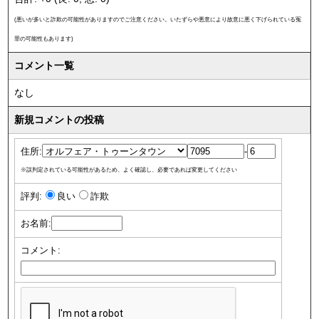
(悪いが多いと詐欺の可能性がありますのでご注意ください。いたずらや悪意により故意に悪く下げられている冤
罪の可能性もあります)
コメント一覧
なし
新規コメントの投稿
住所:
-
※誤判定されている可能性があるため、よく確認し、必要であれば変更してください
評判:
良い
詐欺
お名前:
コメント: