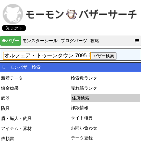
バザー
モンスターシール
ブログパーツ
攻略
モーモンバザー検索
新着データ
検索数ランク
錬金効果
売れ筋ランク
住所検索
武器
詐欺情報
防具
サイト概要
盾・職人・釣具
お問い合わせ
アイテム・素材
データ登録
依頼書