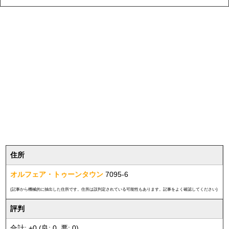
住所
オルフェア・トゥーンタウン
7095-6
(記事から機械的に抽出した住所です。住所は誤判定されている可能性もあります。記事をよく確認してください)
評判
合計: +0 (良: 0, 悪: 0)