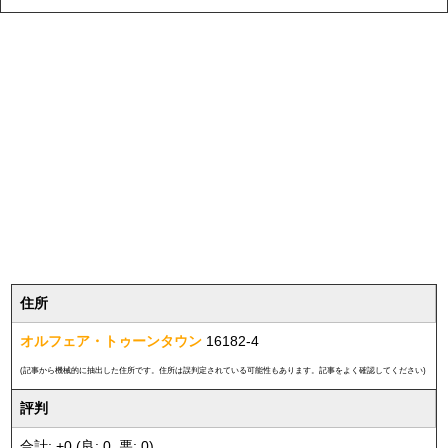
住所
オルフェア・トゥーンタウン
16182-4
(記事から機械的に抽出した住所です。住所は誤判定されている可能性もあります。記事をよく確認してください)
評判
合計: +0 (良: 0, 悪: 0)