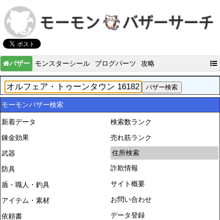
バザー
モンスターシール
ブログパーツ
攻略
モーモンバザー検索
新着データ
検索数ランク
錬金効果
売れ筋ランク
住所検索
武器
詐欺情報
防具
サイト概要
盾・職人・釣具
お問い合わせ
アイテム・素材
データ登録
依頼書