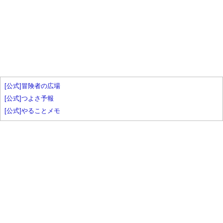
[公式]冒険者の広場
[公式]つよさ予報
[公式]やることメモ