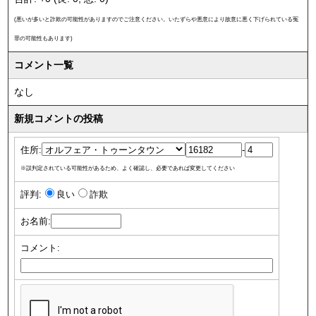
(悪いが多いと詐欺の可能性がありますのでご注意ください。いたずらや悪意により故意に悪く下げられている冤
罪の可能性もあります)
コメント一覧
なし
新規コメントの投稿
住所:
-
※誤判定されている可能性があるため、よく確認し、必要であれば変更してください
評判:
良い
詐欺
お名前:
コメント: