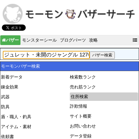
バザー
モンスターシール
ブログパーツ
攻略
モーモンバザー検索
新着データ
検索数ランク
錬金効果
売れ筋ランク
住所検索
武器
詐欺情報
防具
サイト概要
盾・職人・釣具
お問い合わせ
アイテム・素材
データ登録
依頼書