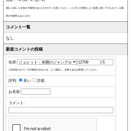
(悪いが多いと詐欺の可能性がありますのでご注意ください。いたずらや悪意により故意に悪く下げられている冤
罪の可能性もあります)
コメント一覧
なし
新規コメントの投稿
住所:
-
※誤判定されている可能性があるため、よく確認し、必要であれば変更してください
評判:
良い
詐欺
お名前:
コメント: