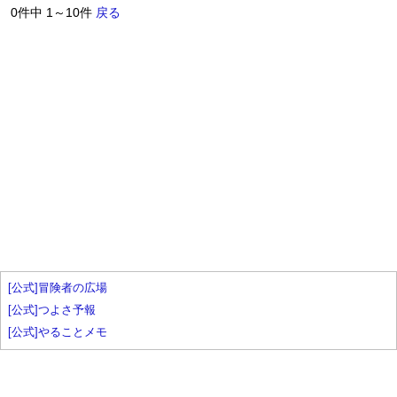
0件中 1～10件
戻る
[公式]冒険者の広場
[公式]つよさ予報
[公式]やることメモ