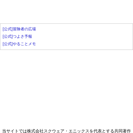
[公式]冒険者の広場
[公式]つよさ予報
[公式]やることメモ
当サイトでは株式会社スクウェア・エニックスを代表とする共同著作