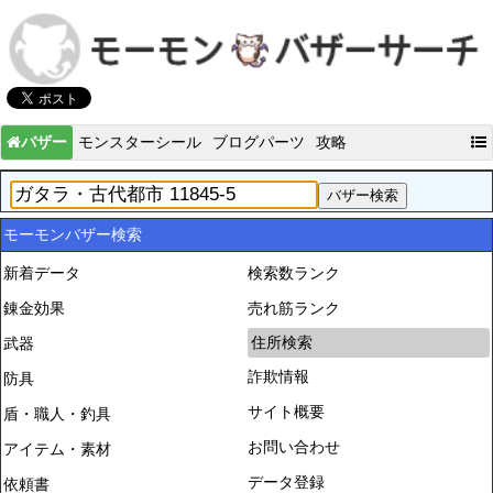
バザー
モンスターシール
ブログパーツ
攻略
モーモンバザー検索
新着データ
検索数ランク
錬金効果
売れ筋ランク
住所検索
武器
詐欺情報
防具
サイト概要
盾・職人・釣具
お問い合わせ
アイテム・素材
データ登録
依頼書