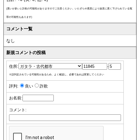
(悪いが多いと詐欺の可能性がありますのでご注意ください。いたずらや悪意により故意に悪く下げられている冤
罪の可能性もあります)
コメント一覧
なし
新規コメントの投稿
住所:
-
※誤判定されている可能性があるため、よく確認し、必要であれば変更してください
評判:
良い
詐欺
お名前:
コメント: