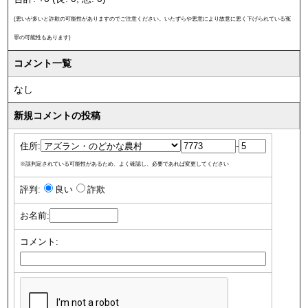
(悪いが多いと詐欺の可能性がありますのでご注意ください。いたずらや悪意により故意に悪く下げられている冤
罪の可能性もあります)
コメント一覧
なし
新規コメントの投稿
住所:
-
※誤判定されている可能性があるため、よく確認し、必要であれば変更してください
評判:
良い
詐欺
お名前:
コメント: