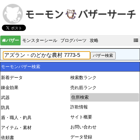
バザー
モンスターシール
ブログパーツ
攻略
モーモンバザー検索
新着データ
検索数ランク
錬金効果
売れ筋ランク
住所検索
武器
詐欺情報
防具
サイト概要
盾・職人・釣具
お問い合わせ
アイテム・素材
データ登録
依頼書