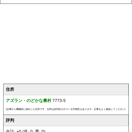
住所
アズラン・のどかな農村
7773-5
(記事から機械的に抽出した住所です。住所は誤判定されている可能性もあります。記事をよく確認してください)
評判
合計: +0 (良: 0, 悪: 0)