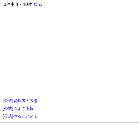
0件中 1～10件
戻る
[公式]冒険者の広場
[公式]つよさ予報
[公式]やることメモ