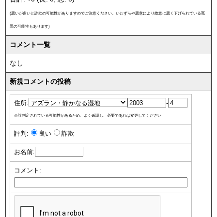
(悪いが多いと詐欺の可能性がありますのでご注意ください。いたずらや悪意により故意に悪く下げられている冤
罪の可能性もあります)
コメント一覧
なし
新規コメントの投稿
住所:
-
※誤判定されている可能性があるため、よく確認し、必要であれば変更してください
評判:
良い
詐欺
お名前:
コメント: