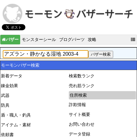
バザー
モンスターシール
ブログパーツ
攻略
モーモンバザー検索
新着データ
検索数ランク
錬金効果
売れ筋ランク
住所検索
武器
詐欺情報
防具
サイト概要
盾・職人・釣具
お問い合わせ
アイテム・素材
データ登録
依頼書