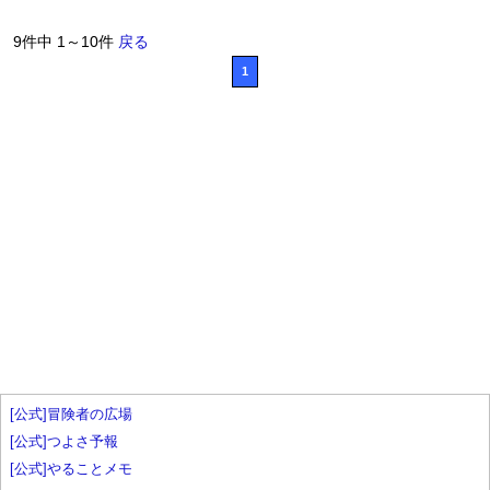
9件中 1～10件
戻る
1
[公式]冒険者の広場
[公式]つよさ予報
[公式]やることメモ