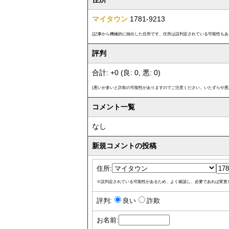
マイタウン
1781-9213
(記事から機械的に抽出した住所です。住所は誤判定されている可能性もあ
評判
合計: +0 (良: 0, 悪: 0)
(悪いが多いと詐欺の可能性がありますのでご注意ください。いたずらや悪
コメント一覧
なし
新規コメントの投稿
住所:
※誤判定されている可能性があるため、よく確認し、必要であれば変更
評判:
良い
詐欺
お名前: