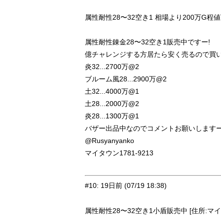
属性耐性28〜32空き1 相場より200万G程値下げ
属性耐性錬金28〜32空き1販売中ですー!
億チャレンジする方居たら安く売るので買い
炎32...2700万@2
ブルーム風28...2900万@2
土32...4000万@1
土28...2000万@2
炎28...1300万@1
バザー出品中なのでコメントお願いしますー
@Rusyanyanko
マイタウン1781-9213
#10
:
19日前
(07/19 18:38)
属性耐性28〜32空き1小盾販売中 [住所:マイタウ