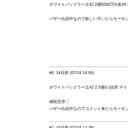
ホワイトバックラー土42 2億5000万G炎28 30
バザー出品中なので欲しい方いたらモーモン
#6
:
14日前
(07/24 14:56)
ホワイトバックラー土42 2.5億G [住所:マイタウ
値段交渉〇
バザー出品中なのでコメント来たらモーモ
#7
:
15日前
(07/24 12:36)