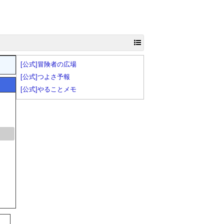
[公式]冒険者の広場
[公式]つよさ予報
[公式]やることメモ