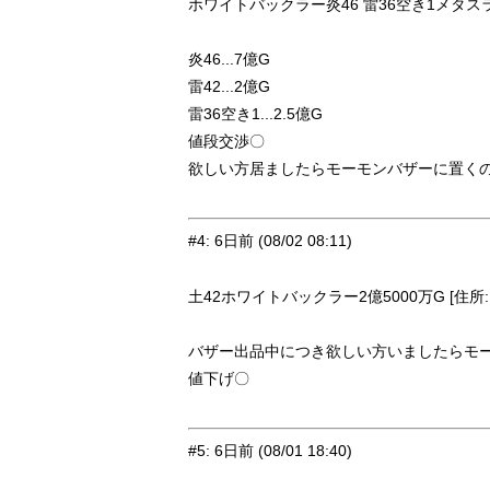
ホワイトバックラー炎46 雷36空き1メタスラの盾
炎46...7億G
雷42...2億G
雷36空き1...2.5億G
値段交渉〇
欲しい方居ましたらモーモンバザーに置くの
#4
:
6日前
(08/02 08:11)
土42ホワイトバックラー2億5000万G [住所:マ
バザー出品中につき欲しい方いましたらモー
値下げ〇
#5
:
6日前
(08/01 18:40)