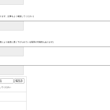
ります。記事をよく確認してください)
意により故意に悪く下げられている冤罪の可能性もあります)
-
してください