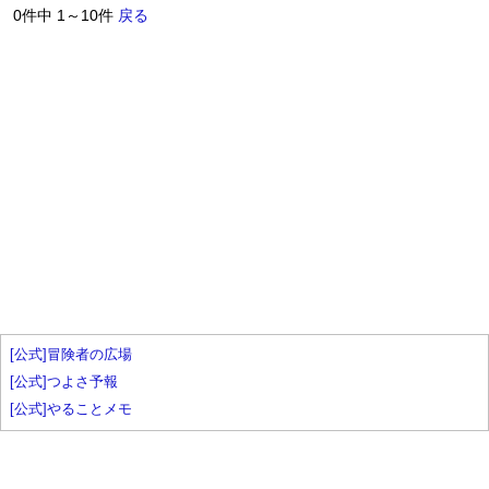
0件中 1～10件
戻る
[公式]冒険者の広場
[公式]つよさ予報
[公式]やることメモ