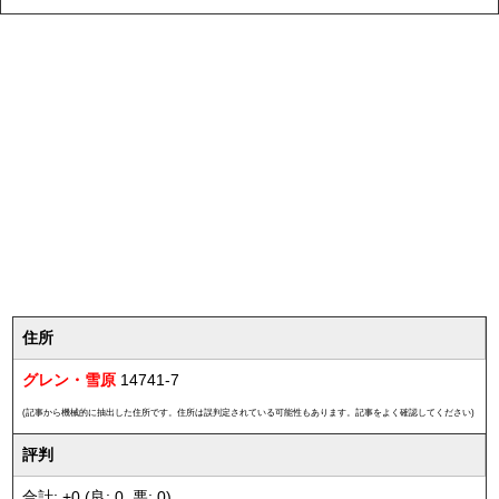
住所
グレン・雪原
14741-7
(記事から機械的に抽出した住所です。住所は誤判定されている可能性もあります。記事をよく確認してください)
評判
合計: +0 (良: 0, 悪: 0)