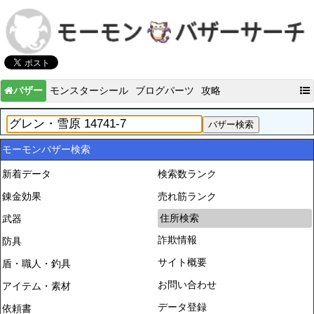
バザー
モンスターシール
ブログパーツ
攻略
モーモンバザー検索
新着データ
検索数ランク
錬金効果
売れ筋ランク
住所検索
武器
詐欺情報
防具
サイト概要
盾・職人・釣具
お問い合わせ
アイテム・素材
データ登録
依頼書