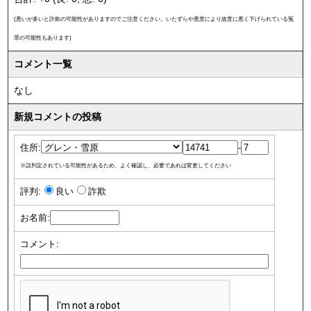
(悪いが多いと詐欺の可能性がありますのでご注意ください。いたずらや悪意により故意に悪く下げられている冤
罪の可能性もあります)
コメント一覧
なし
新規コメントの投稿
住所:
-
※誤判定されている可能性があるため、よく確認し、必要であれば変更してください
評判:
良い
詐欺
お名前:
コメント: