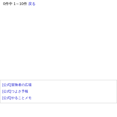
0件中 1～10件
戻る
[公式]冒険者の広場
[公式]つよさ予報
[公式]やることメモ