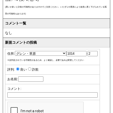
(悪いが多いと詐欺の可能性がありますのでご注意ください。いたずらや悪意により故意に悪く下げられている冤
罪の可能性もあります)
コメント一覧
なし
新規コメントの投稿
住所:
-
※誤判定されている可能性があるため、よく確認し、必要であれば変更してください
評判:
良い
詐欺
お名前:
コメント: