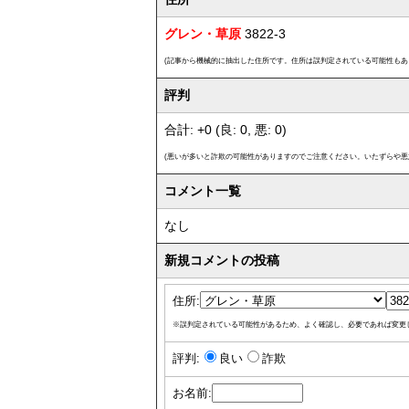
グレン・草原
3822-3
(記事から機械的に抽出した住所です。住所は誤判定されている可能性もあ
評判
合計: +0 (良: 0, 悪: 0)
(悪いが多いと詐欺の可能性がありますのでご注意ください。いたずらや悪
コメント一覧
なし
新規コメントの投稿
住所:
※誤判定されている可能性があるため、よく確認し、必要であれば変更
評判:
良い
詐欺
お名前: