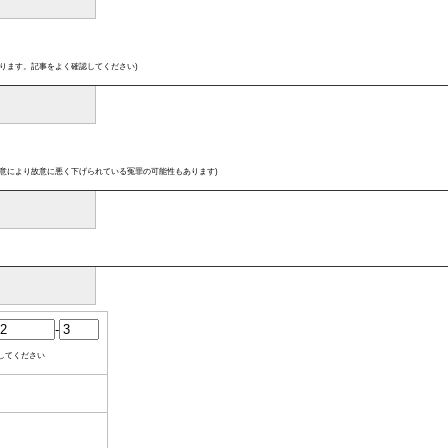
ります。記事をよく確認してください)
意により故意に悪く下げられている冤罪の可能性もあります)
-
してください