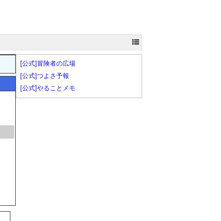
[公式]冒険者の広場
[公式]つよさ予報
[公式]やることメモ