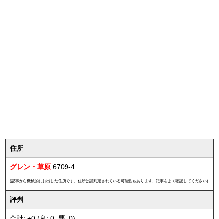
住所
グレン・草原
6709-4
(記事から機械的に抽出した住所です。住所は誤判定されている可能性もあります。記事をよく確認してください)
評判
合計: +0 (良: 0, 悪: 0)