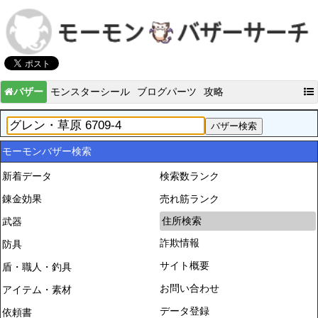
バザー
モンスターシール
ブログパーツ
攻略
モーモンバザー検索
新着データ
検索数ランク
錬金効果
売れ筋ランク
住所検索
武器
詐欺情報
防具
サイト概要
盾・職人・釣具
お問い合わせ
アイテム・素材
データ登録
依頼書