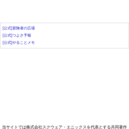
[公式]冒険者の広場
[公式]つよさ予報
[公式]やることメモ
当サイトでは株式会社スクウェア・エニックスを代表とする共同著作