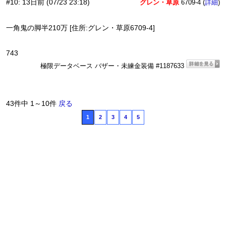
#10
:
13日前
(07/23 23:18)
グレン・草原
6709-4 (
)
詳細
一角鬼の脚半210万 [住所:グレン・草原6709-4]
743
極限データベース バザー・未練金装備 #1187633
43件中 1～10件
戻る
1
2
3
4
5