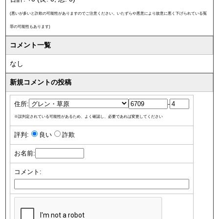
(悪いが多いと詐欺の可能性がありますのでご注意ください。いたずらや悪意により故意に悪く下げられている冤
罪の可能性もあります)
コメント一覧
なし
新規コメントの投稿
住所:
-
※誤判定されている可能性があるため、よく確認し、必要であれば変更してください
評判:
良い
詐欺
お名前:
コメント: