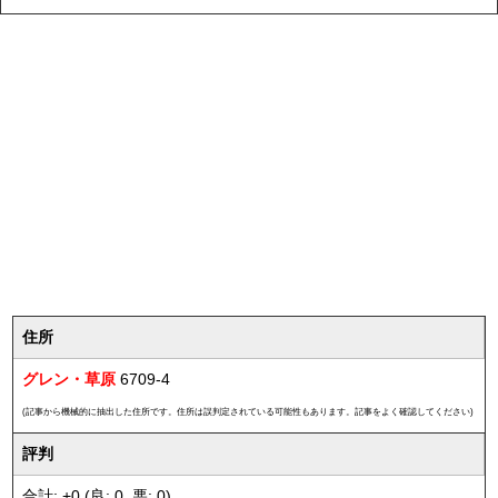
住所
グレン・草原
6709-4
(記事から機械的に抽出した住所です。住所は誤判定されている可能性もあります。記事をよく確認してください)
評判
合計: +0 (良: 0, 悪: 0)