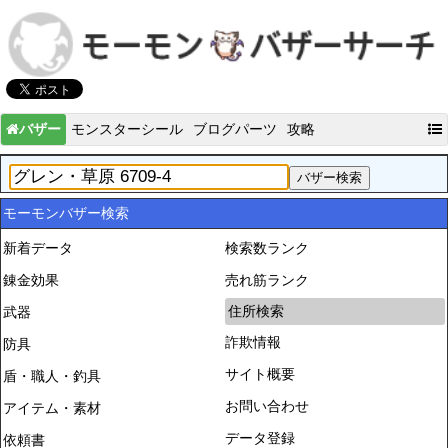
バザー
モンスターシール
ブログパーツ
攻略
モーモンバザー検索
新着データ
検索数ランク
錬金効果
売れ筋ランク
住所検索
武器
詐欺情報
防具
サイト概要
盾・職人・釣具
お問い合わせ
アイテム・素材
データ登録
依頼書