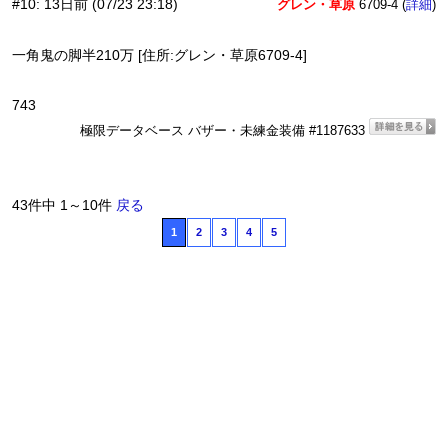
#10
:
13日前
(07/23 23:18)
グレン・草原
6709-4 (
)
詳細
一角鬼の脚半210万 [住所:グレン・草原6709-4]
743
極限データベース バザー・未練金装備 #1187633
43件中 1～10件
戻る
1
2
3
4
5