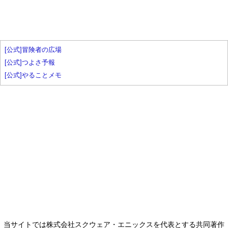
[公式]冒険者の広場
[公式]つよさ予報
[公式]やることメモ
当サイトでは株式会社スクウェア・エニックスを代表とする共同著作