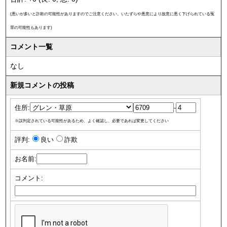
(悪いが多いと詐欺の可能性がありますのでご注意ください。いたずらや悪意により故意に悪く下げられている冤
罪の可能性もあります)
コメント一覧
なし
新規コメントの投稿
住所:
-
※誤判定されている可能性があるため、よく確認し、必要であれば変更してください
評判:
良い
詐欺
お名前:
コメント: