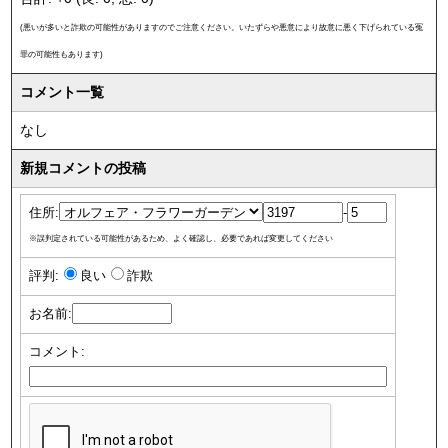
(悪いが多いと詐欺の可能性がありますのでご注意ください。いたずらや悪意により故意に悪く下げられている冤
罪の可能性もあります)
コメント一覧
なし
新規コメントの投稿
住所:
-
※誤判定されている可能性があるため、よく確認し、必要であれば変更してください
評判:
良い
詐欺
お名前:
コメント: