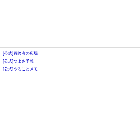
[公式]冒険者の広場
[公式]つよさ予報
[公式]やることメモ