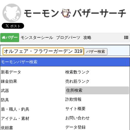
バザー
モンスターシール
ブログパーツ
攻略
モーモンバザー検索
新着データ
検索数ランク
錬金効果
売れ筋ランク
住所検索
武器
詐欺情報
防具
サイト概要
盾・職人・釣具
お問い合わせ
アイテム・素材
データ登録
依頼書