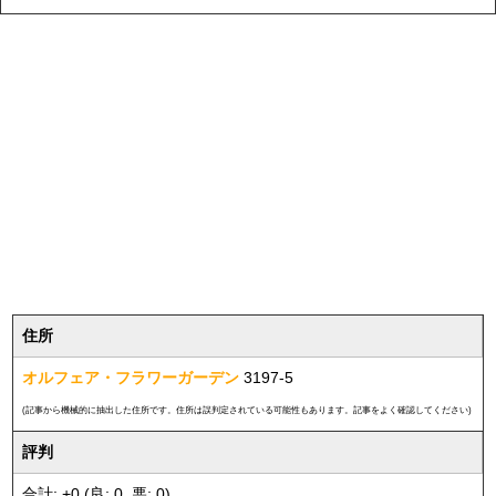
住所
オルフェア・フラワーガーデン
3197-5
(記事から機械的に抽出した住所です。住所は誤判定されている可能性もあります。記事をよく確認してください)
評判
合計: +0 (良: 0, 悪: 0)