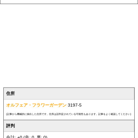
住所
オルフェア・フラワーガーデン
3197-5
(記事から機械的に抽出した住所です。住所は誤判定されている可能性もあります。記事をよく確認してください)
評判
合計: +0 (良: 0, 悪: 0)