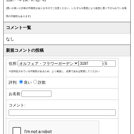
(悪いが多いと詐欺の可能性がありますのでご注意ください。いたずらや悪意により故意に悪く下げられている冤
罪の可能性もあります)
コメント一覧
なし
新規コメントの投稿
住所:
-
※誤判定されている可能性があるため、よく確認し、必要であれば変更してください
評判:
良い
詐欺
お名前:
コメント: