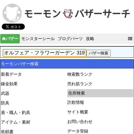
バザー
モンスターシール
ブログパーツ
攻略
モーモンバザー検索
新着データ
検索数ランク
錬金効果
売れ筋ランク
住所検索
武器
詐欺情報
防具
サイト概要
盾・職人・釣具
お問い合わせ
アイテム・素材
データ登録
依頼書