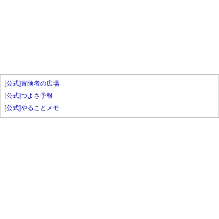
[公式]冒険者の広場
[公式]つよさ予報
[公式]やることメモ