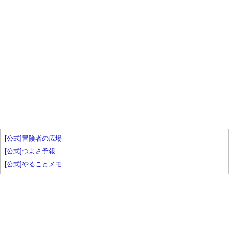
[公式]冒険者の広場
[公式]つよさ予報
[公式]やることメモ