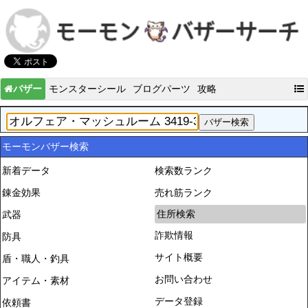
バザー
モンスターシール
ブログパーツ
攻略
モーモンバザー検索
新着データ
検索数ランク
錬金効果
売れ筋ランク
住所検索
武器
詐欺情報
防具
サイト概要
盾・職人・釣具
お問い合わせ
アイテム・素材
データ登録
依頼書