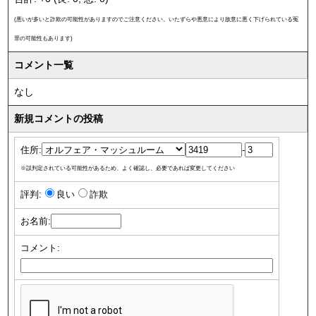
(悪いが多いと詐欺の可能性がありますのでご注意ください。いたずらや悪意により故意に悪く下げられている冤
罪の可能性もあります)
コメント一覧
なし
新規コメントの投稿
住所:
-
※誤判定されている可能性があるため、よく確認し、必要であれば変更してください
評判:
良い
詐欺
お名前:
コメント: