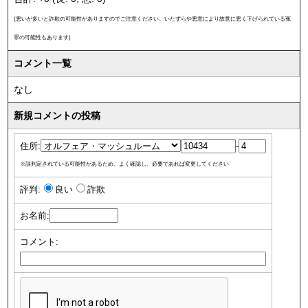
(悪いが多いと詐欺の可能性がありますのでご注意ください。いたずらや悪意により故意に悪く下げられている冤
罪の可能性もあります)
コメント一覧
なし
新規コメントの投稿
住所:
-
※誤判定されている可能性があるため、よく確認し、必要であれば変更してください
評判:
良い
詐欺
お名前:
コメント: