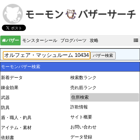
バザー
モンスターシール
ブログパーツ
攻略
モーモンバザー検索
新着データ
検索数ランク
錬金効果
売れ筋ランク
住所検索
武器
詐欺情報
防具
サイト概要
盾・職人・釣具
お問い合わせ
アイテム・素材
データ登録
依頼書