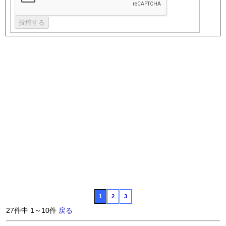
1
2
3
27件中 1～10件
戻る