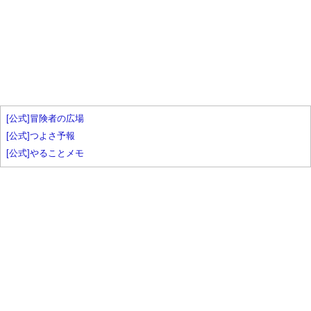
[公式]冒険者の広場
[公式]つよさ予報
[公式]やることメモ