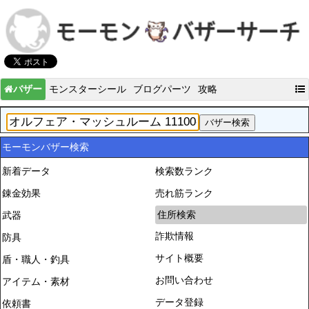
バザー
モンスターシール
ブログパーツ
攻略
モーモンバザー検索
新着データ
検索数ランク
錬金効果
売れ筋ランク
住所検索
武器
詐欺情報
防具
サイト概要
盾・職人・釣具
お問い合わせ
アイテム・素材
データ登録
依頼書