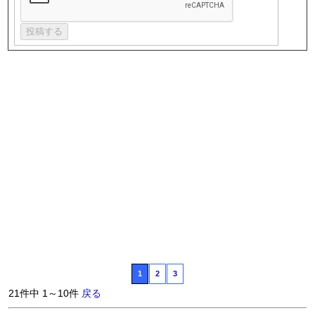
1
2
3
21件中 1～10件
戻る