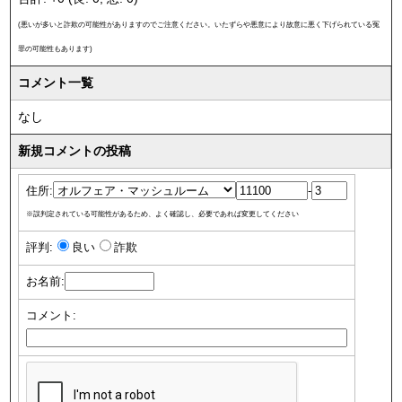
(悪いが多いと詐欺の可能性がありますのでご注意ください。いたずらや悪意により故意に悪く下げられている冤
罪の可能性もあります)
コメント一覧
なし
新規コメントの投稿
住所:
-
※誤判定されている可能性があるため、よく確認し、必要であれば変更してください
評判:
良い
詐欺
お名前:
コメント: