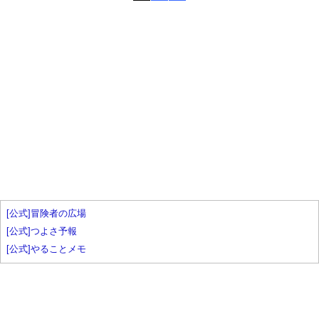
[公式]冒険者の広場
[公式]つよさ予報
[公式]やることメモ