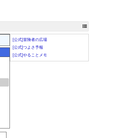
[公式]冒険者の広場
[公式]つよさ予報
[公式]やることメモ