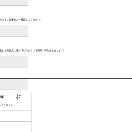
ります。記事をよく確認してください)
意により故意に悪く下げられている冤罪の可能性もあります)
-
してください