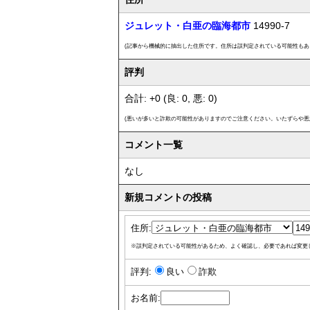
ジュレット・白亜の臨海都市
14990-7
(記事から機械的に抽出した住所です。住所は誤判定されている可能性もあ
評判
合計: +0 (良: 0, 悪: 0)
(悪いが多いと詐欺の可能性がありますのでご注意ください。いたずらや悪
コメント一覧
なし
新規コメントの投稿
住所:
※誤判定されている可能性があるため、よく確認し、必要であれば変更
評判:
良い
詐欺
お名前: