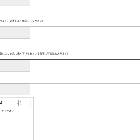
ります。記事をよく確認してください)
意により故意に悪く下げられている冤罪の可能性もあります)
-
してください