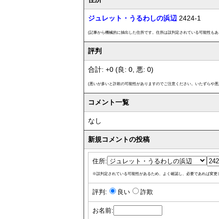
ジュレット・うるわしの浜辺
2424-1
(記事から機械的に抽出した住所です。住所は誤判定されている可能性もあ
評判
合計: +0 (良: 0, 悪: 0)
(悪いが多いと詐欺の可能性がありますのでご注意ください。いたずらや悪
コメント一覧
なし
新規コメントの投稿
住所:
※誤判定されている可能性があるため、よく確認し、必要であれば変更
評判:
良い
詐欺
お名前: