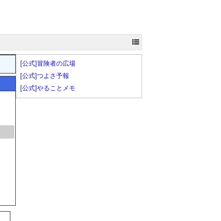
[公式]冒険者の広場
[公式]つよさ予報
[公式]やることメモ