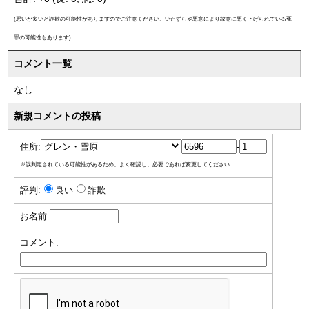
(悪いが多いと詐欺の可能性がありますのでご注意ください。いたずらや悪意により故意に悪く下げられている冤
罪の可能性もあります)
コメント一覧
なし
新規コメントの投稿
住所:
-
※誤判定されている可能性があるため、よく確認し、必要であれば変更してください
評判:
良い
詐欺
お名前:
コメント: