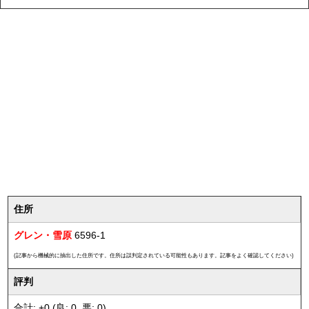
住所
グレン・雪原
6596-1
(記事から機械的に抽出した住所です。住所は誤判定されている可能性もあります。記事をよく確認してください)
評判
合計: +0 (良: 0, 悪: 0)