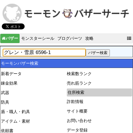
バザー
モンスターシール
ブログパーツ
攻略
モーモンバザー検索
新着データ
検索数ランク
錬金効果
売れ筋ランク
住所検索
武器
詐欺情報
防具
サイト概要
盾・職人・釣具
お問い合わせ
アイテム・素材
データ登録
依頼書