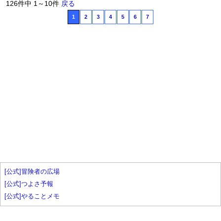
126件中 1～10件
戻る
1
2
3
4
5
6
7
[公式]冒険者の広場
[公式]つよさ予報
[公式]やることメモ