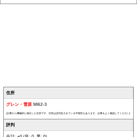
住所
グレン・雪原
9862-3
(記事から機械的に抽出した住所です。住所は誤判定されている可能性もあります。記事をよく確認してください)
評判
合計: +0 (良: 0, 悪: 0)