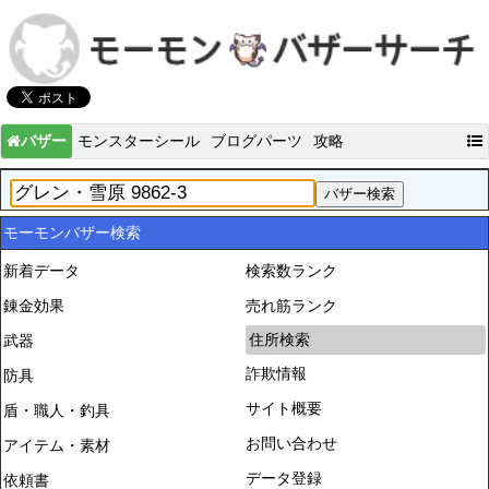
バザー
モンスターシール
ブログパーツ
攻略
モーモンバザー検索
新着データ
検索数ランク
錬金効果
売れ筋ランク
住所検索
武器
詐欺情報
防具
サイト概要
盾・職人・釣具
お問い合わせ
アイテム・素材
データ登録
依頼書