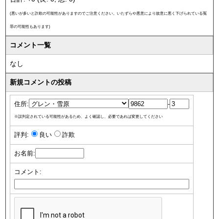
(悪いが多いと詐欺の可能性がありますのでご注意ください。いたずらや悪意により故意に悪く下げられている冤
罪の可能性もあります)
コメント一覧
なし
新規コメントの投稿
住所:
-
※誤判定されている可能性があるため、よく確認し、必要であれば変更してください
評判:
良い
詐欺
お名前:
コメント: