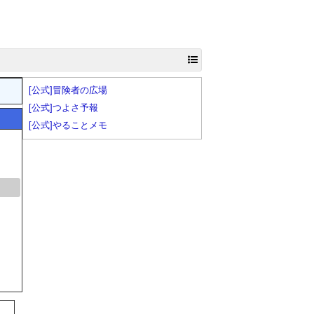
[公式]冒険者の広場
[公式]つよさ予報
[公式]やることメモ