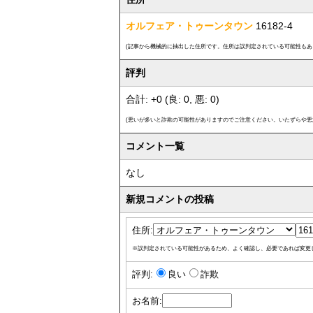
オルフェア・トゥーンタウン
16182-4
(記事から機械的に抽出した住所です。住所は誤判定されている可能性もあ
評判
合計: +0 (良: 0, 悪: 0)
(悪いが多いと詐欺の可能性がありますのでご注意ください。いたずらや悪
コメント一覧
なし
新規コメントの投稿
住所:
※誤判定されている可能性があるため、よく確認し、必要であれば変更
評判:
良い
詐欺
お名前: