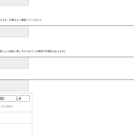
ります。記事をよく確認してください)
意により故意に悪く下げられている冤罪の可能性もあります)
-
してください