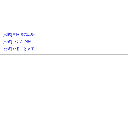
[公式]冒険者の広場
[公式]つよさ予報
[公式]やることメモ