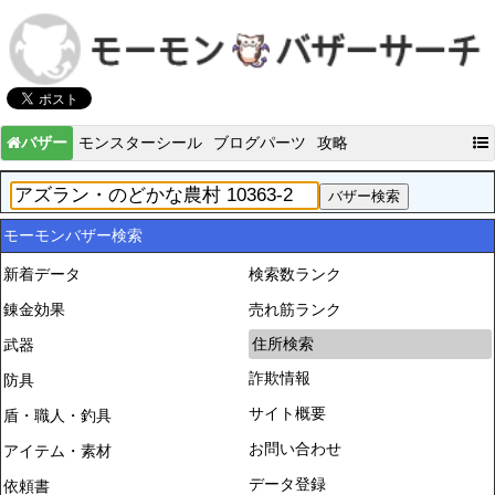
バザー
モンスターシール
ブログパーツ
攻略
モーモンバザー検索
新着データ
検索数ランク
錬金効果
売れ筋ランク
住所検索
武器
詐欺情報
防具
サイト概要
盾・職人・釣具
お問い合わせ
アイテム・素材
データ登録
依頼書