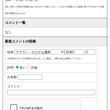
(悪いが多いと詐欺の可能性がありますのでご注意ください。いたずらや悪意により故意に悪く下げられている冤
罪の可能性もあります)
コメント一覧
なし
新規コメントの投稿
住所:
-
※誤判定されている可能性があるため、よく確認し、必要であれば変更してください
評判:
良い
詐欺
お名前:
コメント: