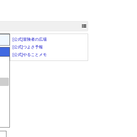
[公式]冒険者の広場
[公式]つよさ予報
[公式]やることメモ