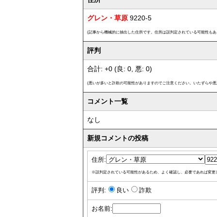
グレン・草原
9220-5
(記事から機械的に抽出した住所です。住所は誤判定されている可能性もあ
評判
合計: +0 (良: 0, 悪: 0)
(悪いが多いと詐欺の可能性がありますのでご注意ください。いたずらや悪
コメント一覧
なし
新規コメントの投稿
住所:
※誤判定されている可能性があるため、よく確認し、必要であれば変更
評判:
良い
詐欺
お名前: