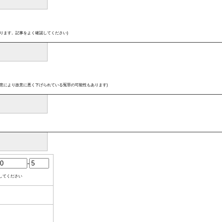
ります。記事をよく確認してください)
意により故意に悪く下げられている冤罪の可能性もあります)
-
してください