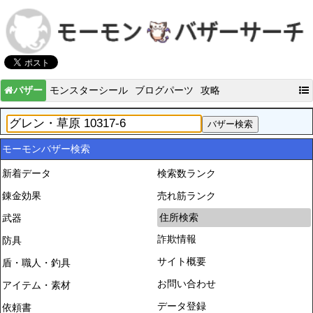
バザー
モンスターシール
ブログパーツ
攻略
モーモンバザー検索
新着データ
検索数ランク
錬金効果
売れ筋ランク
住所検索
武器
詐欺情報
防具
サイト概要
盾・職人・釣具
お問い合わせ
アイテム・素材
データ登録
依頼書