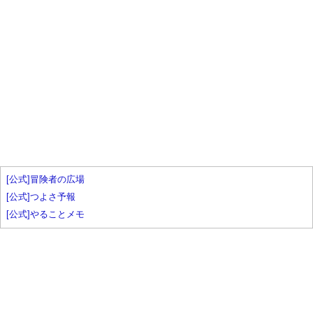
[公式]冒険者の広場
[公式]つよさ予報
[公式]やることメモ