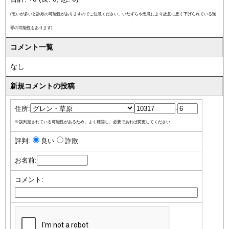
(悪いが多いと詐欺の可能性がありますのでご注意ください。いたずらや悪意により故意に悪く下げられている冤
罪の可能性もあります)
コメント一覧
なし
新規コメントの投稿
住所:
-
※誤判定されている可能性があるため、よく確認し、必要であれば変更してください
評判:
良い
詐欺
お名前:
コメント: