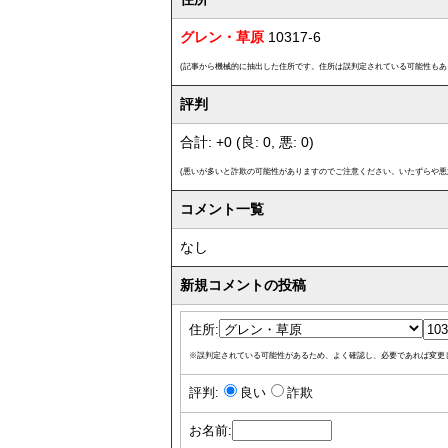
グレン・草原
10317-6
(記事から機械的に抽出した住所です。住所は誤判定されている可能性もあ
評判
合計: +0 (良: 0, 悪: 0)
(悪いが多いと詐欺の可能性がありますのでご注意ください。いたずらや悪
コメント一覧
なし
新規コメントの投稿
住所:
※誤判定されている可能性があるため、よく確認し、必要であれば変更
評判:
良い
詐欺
お名前: