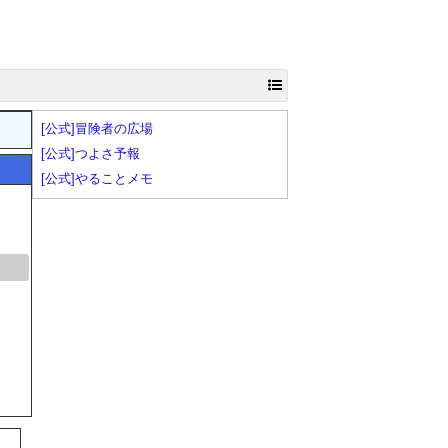
[公式]冒険者の広場
[公式]つよさ予報
[公式]やることメモ