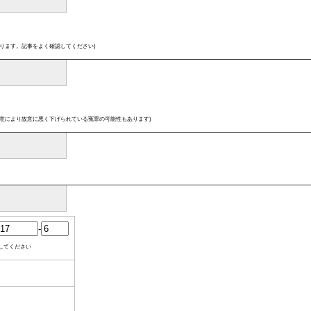
ります。記事をよく確認してください)
意により故意に悪く下げられている冤罪の可能性もあります)
-
してください