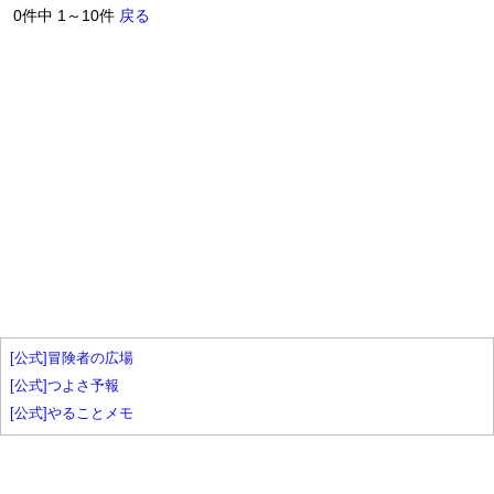
0件中 1～10件
戻る
[公式]冒険者の広場
[公式]つよさ予報
[公式]やることメモ