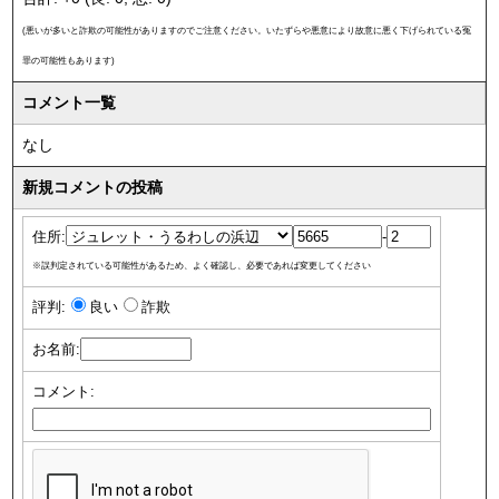
(悪いが多いと詐欺の可能性がありますのでご注意ください。いたずらや悪意により故意に悪く下げられている冤
罪の可能性もあります)
コメント一覧
なし
新規コメントの投稿
住所:
-
※誤判定されている可能性があるため、よく確認し、必要であれば変更してください
評判:
良い
詐欺
お名前:
コメント: