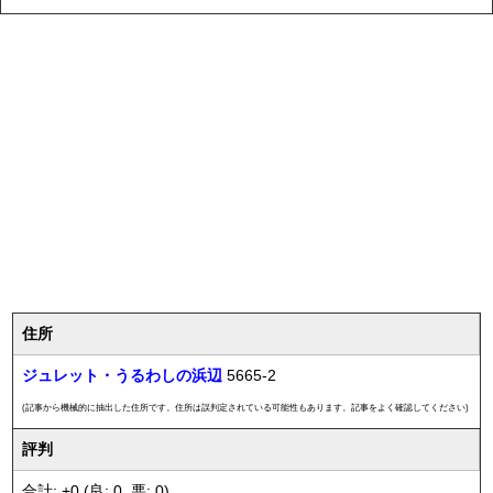
住所
ジュレット・うるわしの浜辺
5665-2
(記事から機械的に抽出した住所です。住所は誤判定されている可能性もあります。記事をよく確認してください)
評判
合計: +0 (良: 0, 悪: 0)