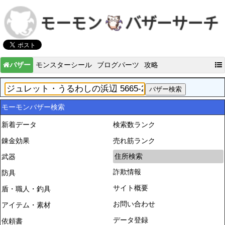
バザー
モンスターシール
ブログパーツ
攻略
モーモンバザー検索
新着データ
検索数ランク
錬金効果
売れ筋ランク
住所検索
武器
詐欺情報
防具
サイト概要
盾・職人・釣具
お問い合わせ
アイテム・素材
データ登録
依頼書