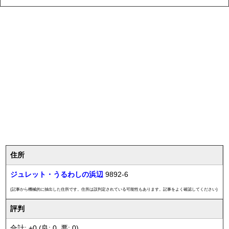
住所
ジュレット・うるわしの浜辺
9892-6
(記事から機械的に抽出した住所です。住所は誤判定されている可能性もあります。記事をよく確認してください)
評判
合計: +0 (良: 0, 悪: 0)