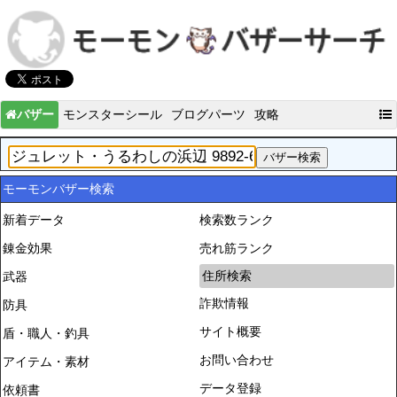
バザー
モンスターシール
ブログパーツ
攻略
モーモンバザー検索
新着データ
検索数ランク
錬金効果
売れ筋ランク
住所検索
武器
詐欺情報
防具
サイト概要
盾・職人・釣具
お問い合わせ
アイテム・素材
データ登録
依頼書