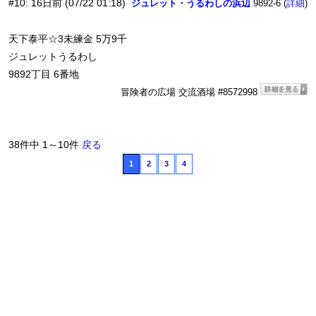
#10
:
16日前
(07/22 01:18)
ジュレット・うるわしの浜辺
9892-6 (
)
詳細
天下泰平☆3未練金 5万9千
ジュレットうるわし
9892丁目 6番地
冒険者の広場 交流酒場 #8572998
38件中 1～10件
戻る
1
2
3
4