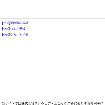
[公式]冒険者の広場
[公式]つよさ予報
[公式]やることメモ
当サイトでは株式会社スクウェア・エニックスを代表とする共同著作