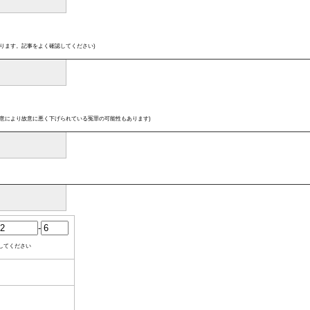
ります。記事をよく確認してください)
意により故意に悪く下げられている冤罪の可能性もあります)
-
してください