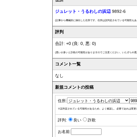
ジュレット・うるわしの浜辺
9892-6
(記事から機械的に抽出した住所です。住所は誤判定されている可能性もあ
評判
合計: +0 (良: 0, 悪: 0)
(悪いが多いと詐欺の可能性がありますのでご注意ください。いたずらや悪
コメント一覧
なし
新規コメントの投稿
住所:
※誤判定されている可能性があるため、よく確認し、必要であれば変更
評判:
良い
詐欺
お名前: