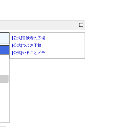
[公式]冒険者の広場
[公式]つよさ予報
[公式]やることメモ