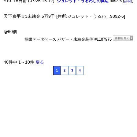
#10
:
15日前
(07/26 15:12)
ジュレット・うるわしの浜辺
9892-6 (
)
詳細
天下泰平☆3未練金 5万9千 [住所:ジュレット・うるわし9892-6]
@60個
極限データベース バザー・未練金装備 #1187975
40件中 1～10件
戻る
1
2
3
4