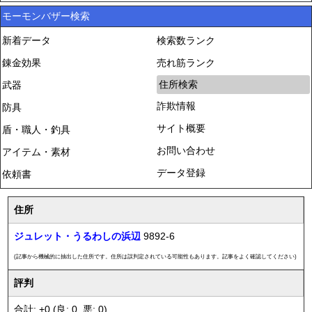
モーモンバザー検索
新着データ
検索数ランク
錬金効果
売れ筋ランク
住所検索
武器
詐欺情報
防具
サイト概要
盾・職人・釣具
お問い合わせ
アイテム・素材
データ登録
依頼書
住所
ジュレット・うるわしの浜辺
9892-6
(記事から機械的に抽出した住所です。住所は誤判定されている可能性もあります。記事をよく確認してください)
評判
合計: +0 (良: 0, 悪: 0)