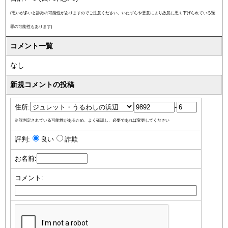
(悪いが多いと詐欺の可能性がありますのでご注意ください。いたずらや悪意により故意に悪く下げられている冤
罪の可能性もあります)
コメント一覧
なし
新規コメントの投稿
住所:
-
※誤判定されている可能性があるため、よく確認し、必要であれば変更してください
評判:
良い
詐欺
お名前:
コメント: