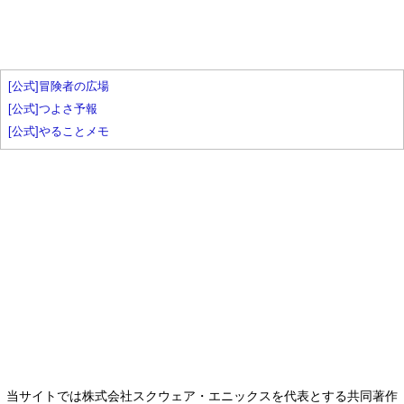
[公式]冒険者の広場
[公式]つよさ予報
[公式]やることメモ
当サイトでは株式会社スクウェア・エニックスを代表とする共同著作