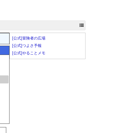
[公式]冒険者の広場
[公式]つよさ予報
[公式]やることメモ