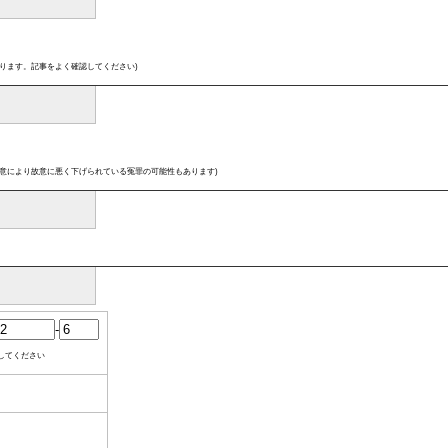
ります。記事をよく確認してください)
意により故意に悪く下げられている冤罪の可能性もあります)
-
してください