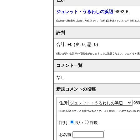
ジュレット・うるわしの浜辺
9892-6
(記事から機械的に抽出した住所です。住所は誤判定されている可能性もあ
評判
合計: +0 (良: 0, 悪: 0)
(悪いが多いと詐欺の可能性がありますのでご注意ください。いたずらや悪
コメント一覧
なし
新規コメントの投稿
住所:
※誤判定されている可能性があるため、よく確認し、必要であれば変更
評判:
良い
詐欺
お名前: