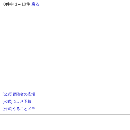
0件中 1～10件
戻る
[公式]冒険者の広場
[公式]つよさ予報
[公式]やることメモ