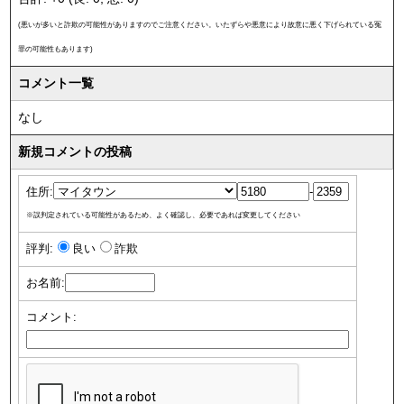
(悪いが多いと詐欺の可能性がありますのでご注意ください。いたずらや悪意により故意に悪く下げられている冤
罪の可能性もあります)
コメント一覧
なし
新規コメントの投稿
住所:
-
※誤判定されている可能性があるため、よく確認し、必要であれば変更してください
評判:
良い
詐欺
お名前:
コメント: