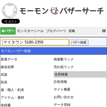
バザー
モンスターシール
ブログパーツ
攻略
モーモンバザー検索
新着データ
検索数ランク
錬金効果
売れ筋ランク
住所検索
武器
詐欺情報
防具
サイト概要
盾・職人・釣具
お問い合わせ
アイテム・素材
データ登録
依頼書