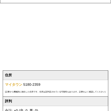
住所
マイタウン
5180-2359
(記事から機械的に抽出した住所です。住所は誤判定されている可能性もあります。記事をよく確認してください)
評判
合計: +0 (良: 0, 悪: 0)