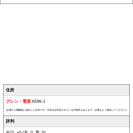
住所
グレン・雪原
6596-1
(記事から機械的に抽出した住所です。住所は誤判定されている可能性もあります。記事をよく確認してください)
評判
合計: +0 (良: 0, 悪: 0)