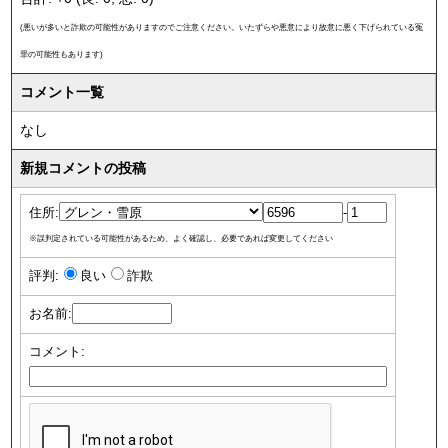
(悪いが多いと詐欺の可能性がありますのでご注意ください。いたずらや悪意により故意に悪く下げられている冤
罪の可能性もあります)
コメント一覧
なし
新規コメントの投稿
住所:
-
※誤判定されている可能性があるため、よく確認し、必要であれば変更してください
評判:
良い
詐欺
お名前:
コメント: