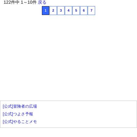
122件中 1～10件
戻る
1
2
3
4
5
6
7
[公式]冒険者の広場
[公式]つよさ予報
[公式]やることメモ